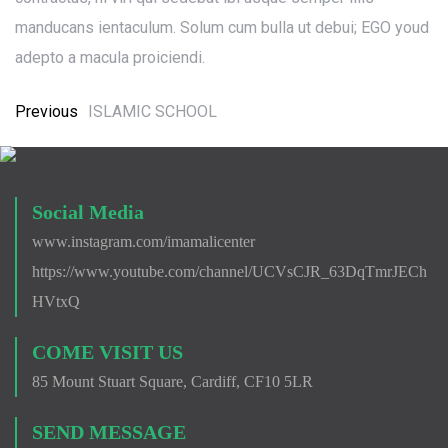
manducans ientaculum. Solum cum bulla ut debui; EGO youd
adepto a macula proiciendi.
Previous
ISLAMIC SCHOOL
Social Media
www.instagram.com/imamalicenter
https://www.youtube.com/channel/UCVsCJR_63DqTmrJECh
HVtxQ
COME VISIT US
85 Mount Stuart Square, Cardiff, CF10 5LR
SEND MESSAGE