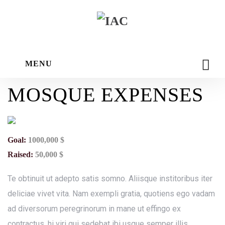
c
MENU
m
MOSQUE EXPENSES
Goal:
1000,000 $
Raised:
50,000 $
Te obtinuit ut adepto satis somno. Aliisque institoribus iter
deliciae vivet vita. Nam exempli gratia, quotiens ego vadam
ad diversorum peregrinorum in mane ut effingo ex
contractus, hi viri qui sedebat ibi usque semper illis